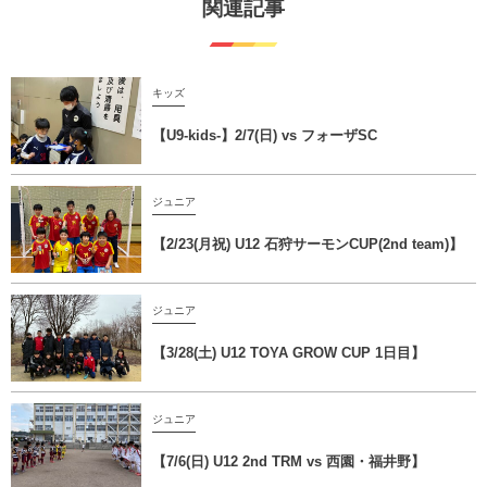
関連記事
キッズ
【U9-kids-】2/7(日) vs フォーザSC
ジュニア
【2/23(月祝) U12 石狩サーモンCUP(2nd team)】
ジュニア
【3/28(土) U12 TOYA GROW CUP 1日目】
ジュニア
【7/6(日) U12 2nd TRM vs 西園・福井野】