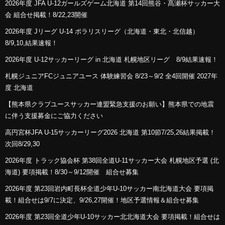
2026年度 JFA U-12ガールズゲーム北海道 第14回熊谷・髙瀬杯サッカー大
会 組合せ掲載！8/22,23開催
2026年度 Jリーグ U-14 ポラリスリーグ（北海道・東北・北信越）
8/9,10,結果速報！
2026年度 U-12サッカーリーグ in 北海道 札幌地区リーグ 8/9結果速報！
札幌ジュニアFCジュニアユース 体験練習会 8/23～9/2 全4回開催 2027年
度 北海道
【熊本県クラブユースサッカー連盟緊急支援のお願い】熊本県での地震
に伴う支援募金にご協力ください
高円宮杯JFA U-15サッカーリーグ2026 北海道 第10節7/25,26結果掲載！
次回8/29,30
2026年度 トラック協会杯 第38回全道U-11サッカー大会 札幌地区予選 (北
海道) 要項掲載！8/30～9/12開催 組合せ募集
2026年度 第23回岩内町長杯全道少年U-10サッカー南北海道大会 要項掲
載！組合せは9/7に決定、9/26,27開催！地区予選情報＆組合せ募集
2026年度 第23回全道少年U-10サッカー北北海道大会 要項掲載！組合せは